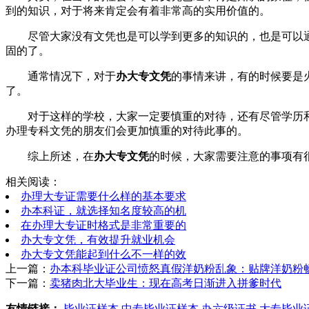
到的知识，对于将来肯定会有着非常高的实用价值的。
尽管大家没有文凭也是可以学到更多的知识的，也是可以
固的了。
通常情况下，对于
办大专文凭
的事情来讲，有的时候要是
了。
对于这样的学校，大家一定要慎重的对待，还有尽管学历
办理专科文凭的朋友们会更加慎重的对待此事的。
综上所述，在
办大专文凭
的时候，大家需要注意的事项有
相关阅读：
办理大专证需要什么样的基本要求
办本科证，就选择知名度较高的机
在办理大专证时格式是非常重要的
办大专文凭，有效提升就业机会
办大专文凭能起到什么不一样的效
上一篇：
办本科毕业证公司愤怒真假洋奶粉乱象：贴牌洋奶粉
下一篇：
卖猪肉北大毕业生：现在高考日渐进入拼爹时代
友情链接：
毕业证样本
中专毕业证样本
办六级证书
大专毕业